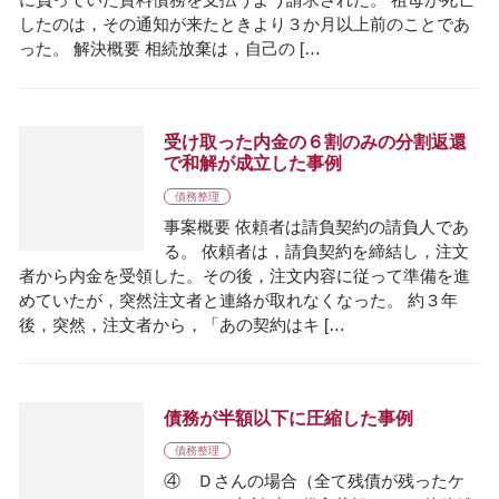
に負っていた賃料債務を支払うよう請求された。 祖母が死亡
したのは，その通知が来たときより３か月以上前のことであ
った。 解決概要 相続放棄は，自己の […
受け取った内金の６割のみの分割返還
で和解が成立した事例
債務整理
事案概要 依頼者は請負契約の請負人であ
る。 依頼者は，請負契約を締結し，注文
者から内金を受領した。その後，注文内容に従って準備を進
めていたが，突然注文者と連絡が取れなくなった。 約３年
後，突然，注文者から，「あの契約はキ […
債務が半額以下に圧縮した事例
債務整理
④ Ｄさんの場合（全て残債が残ったケ