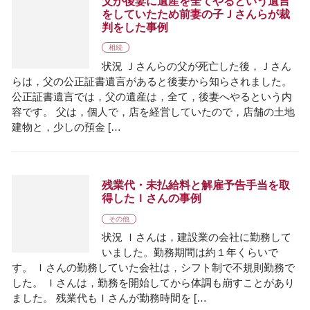
父が後妻に遺産を全てやるという遺言
をしていたため前妻の子Ｊさんらが裁
判をした事例
相続
状況 Ｊさんらの父が死亡した後，Ｊさん
らは，父の公正証書遺言があると後妻から知らされました。
公正証書遺言では，父の遺産は，全て，後妻へやるという内
容です。 父は，個人で，店を経営していたので，店舗の土地
建物と，少しの預金 […
残業代・未払給料と解雇予告手当を取
得したＩさんの事例
その他
状況 Ｉさんは，建設業の会社に勤務して
いました。勤務期間は約１年くらいで
す。 Ｉさんの勤務していた会社は，シフト制で不規則勤務で
した。 Ｉさんは，勤務を開始してから体調も崩すことがあり
ました。 残業代もＩさんが勤務時間を […