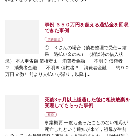
事例 ３５０万円を超える過払金を回収
できた事例
債務整理
① Ｋさんの場合（債務整理で受任→結
果 過払い金のみ） （相談時の借入状
況） 本人申告額 債権者１ 消費者金融 不明※ 債権者
２ 消費者金融 不明※ 債権者３ 消費者金融 約９０
万円 ※数年前より支払いが滞り，以降 […
死後3ヶ月以上経過した後に相続放棄を
受理してもらった事例
相続
事案概要 一度も会ったことのない祖母が
死亡したという通知が来て，祖母が生前