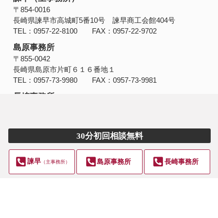
〒854‐0016
長崎県諫早市高城町5番10号 諫早商工会館404号
TEL：0957-22-8100 FAX：0957-22-9702
島原事務所
〒855-0042
長崎県島原市片町６１６番地１
TEL：0957-73-9980 FAX：0957-73-9981
長崎事務所
〒850-0033
長崎県長崎市万才町１０番３ サンガーデン万才町702号
TEL：095-801-1040 FAX：095-801-1170
30分初回相談無料
諫早
島原事務所
長崎事務所
（主事務所）
Copyright © ＠＠＠＠＠＠＠＠＠＠＠＠. All Rights Reserved.