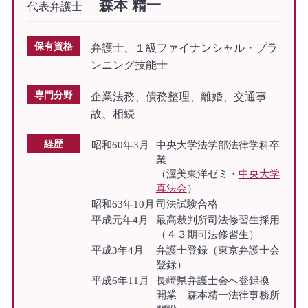
森本 精一
代表弁護士
保有資格
弁護士、１級ファイナンシャル・プラ
ンニング技能士
専門分野
企業法務、債務整理、離婚、交通事
故、相続
経歴
昭和60年3月
中央大学法学部法律学科卒
業
（渥美東洋ゼミ・
中央大学
真法会
）
昭和63年10月
司法試験合格
平成元年4月
最高裁判所司法修習生採用
（４３期司法修習生）
平成3年4月
弁護士登録（東京弁護士会
登録）
平成6年11月
長崎県弁護士会へ登録換
開業 森本精一法律事務所