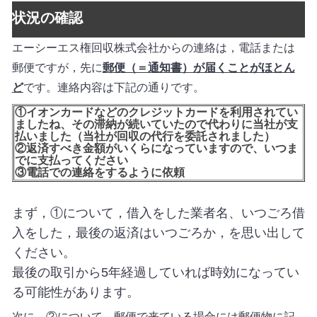
状況の確認
エーシーエス
権回収株式会社からの連絡は，
電話または
郵便ですが，先に
郵便（＝通知書）が届くことがほとん
ど
です。連絡内容は下記の通りです。
①イオンカードなどのクレジットカードを利用されてい
ましたね、その
滞納が続いていたので
代わりに当社が支
払いました（当社が回収の代行を委託されました）
②返済すべき金額がいくらになっていますので、いつま
でに支払ってください
③電話での連絡をするように依頼
まず，①について，借入をした業者名、いつごろ借
入をした，最後の返済はいつごろか，を思い出して
ください。
最後の取引から5年経過していれば時効になってい
る可能性があります。
次に、②について，郵便で来ている場合には郵便物に記