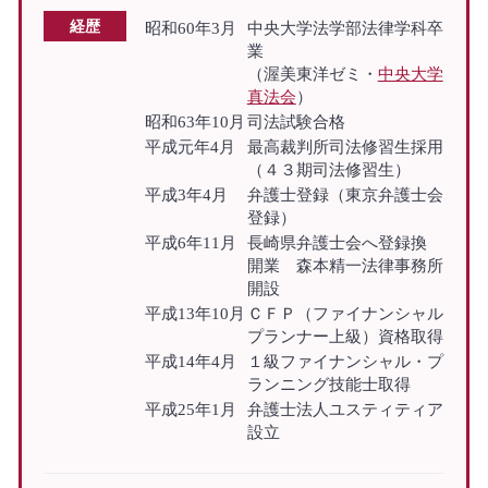
経歴
昭和60年3月
中央大学法学部法律学科卒
業
（渥美東洋ゼミ・
中央大学
真法会
）
昭和63年10月
司法試験合格
平成元年4月
最高裁判所司法修習生採用
（４３期司法修習生）
平成3年4月
弁護士登録（東京弁護士会
登録）
平成6年11月
長崎県弁護士会へ登録換
開業 森本精一法律事務所
開設
平成13年10月
ＣＦＰ（ファイナンシャル
プランナー上級）資格取得
平成14年4月
１級ファイナンシャル・プ
ランニング技能士取得
平成25年1月
弁護士法人ユスティティア
設立