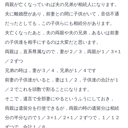
両親が亡くなっていれば夫の兄弟が相続人になります。
夫に離婚歴があり，前妻との間に子供がいて，音信不通
だったとしても，この子供らにも相続分があります。
夫亡くなったあと，夫の両親や夫の兄弟，あるいは前妻
の子供達を相手にするのは大変だと思います。
両親は，直系尊属なので，妻が２／３，両親が１／３×１
／２ずつ
兄弟の時は，妻が３／４，兄弟が１／４です
前妻の子供達がいると，妻は１／２，子供達の合計が１
／２でこれを頭数で割ることになります。
そこで，遺言で全部妻にやるというふうにしておき，
両親は遺留分を行使できるが，両親の時の遺留分は相続
分の半分なので１／３×１／２×１／２ずつで，１／１２
ずつで，合計１／６