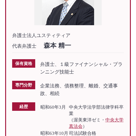
弁護士法人ユスティティア
森本 精一
代表弁護士
保有資格
弁護士、１級ファイナンシャル・プラ
ンニング技能士
専門分野
企業法務、債務整理、離婚、交通事
故、相続
経歴
昭和60年3月
中央大学法学部法律学科卒
業
（渥美東洋ゼミ・
中央大学
真法会
）
昭和63年10月
司法試験合格