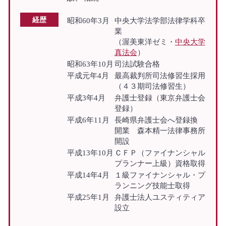
経歴
昭和60年3月
中央大学法学部法律学科卒
業
（渥美東洋ゼミ・
中央大学
真法会
）
昭和63年10月
司法試験合格
平成元年4月
最高裁判所司法修習生採用
（４３期司法修習生）
平成3年4月
弁護士登録（東京弁護士会
登録）
平成6年11月
長崎県弁護士会へ登録換
開業 森本精一法律事務所
開設
平成13年10月
ＣＦＰ（ファイナンシャル
プランナー上級）資格取得
平成14年4月
１級ファイナンシャル・プ
ランニング技能士取得
平成25年1月
弁護士法人ユスティティア
設立