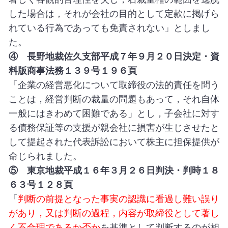
した場合は，それが会社の目的として定款に掲げら
れている行為であっても免責されない」としまし
た。
④ 長野地裁佐久支部平成７年９月２０日決定・資
料版商事法務１３９号１９６頁
「企業の経営悪化について取締役の法的責任を問う
ことは，経営判断の裁量の問題もあって，それ自体
一般にはきわめて困難である」とし，子会社に対す
る債務保証等の支援が親会社に損害が生じさせたと
して提起された代表訴訟において株主に担保提供が
命じられました。
⑤ 東京地裁平成１６年３月２６日判決・判時１８
６３号１２８頁
「
判断の前提となった事実の認識に看過し難い誤り
があり，又は判断の過程，内容が取締役として著し
く不合理であるか否か
を基準として判断するのが相