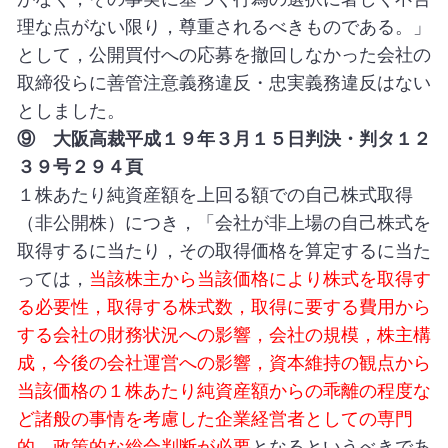
理な点がない限り，尊重されるべきものである。」
として，公開買付への応募を撤回しなかった会社の
取締役らに善管注意義務違反・忠実義務違反はない
としました。
⑨ 大阪高裁平成１９年３月１５日判決・判タ１２
３９号２９４頁
１株あたり純資産額を上回る額での自己株式取得
（非公開株）につき，「会社が非上場の自己株式を
取得するに当たり，その取得価格を算定するに当た
っては，
当該株主から当該価格により株式を取得す
る必要性，取得する株式数，取得に要する費用から
する会社の財務状況への影響，会社の規模，株主構
成，今後の会社運営への影響，資本維持の観点から
当該価格の１株あたり純資産額からの乖離の程度な
ど諸般の事情を考慮した企業経営者としての専門
的，政策的な総合判断が必要
となるというべきであ