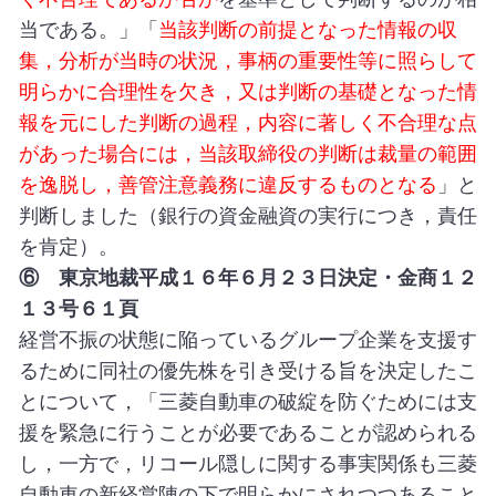
当である。」「
当該判断の前提となった情報の収
集，分析が当時の状況，事柄の重要性等に照らして
明らかに合理性を欠き，又は判断の基礎となった情
報を元にした判断の過程，内容に著しく不合理な点
があった場合には，当該取締役の判断は裁量の範囲
を逸脱し，善管注意義務に違反するものとなる
」と
判断しました（銀行の資金融資の実行につき，責任
を肯定）。
⑥ 東京地裁平成１６年６月２３日決定・金商１２
１３号６１頁
経営不振の状態に陥っているグループ企業を支援す
るために同社の優先株を引き受ける旨を決定したこ
とについて，「三菱自動車の破綻を防ぐためには支
援を緊急に行うことが必要であることが認められる
し，一方で，リコール隠しに関する事実関係も三菱
自動車の新経営陣の下で明らかにされつつあること