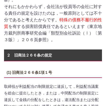
条）。
それにもかかわらず，会社法が役員等の会社に対す
る責任の規定を設けたのは，一般原則としては不十
分であると考えたからです。
特殊の債務不履行的性
質
を有する損害賠償責任であるといえます（東京地
方裁判所商事研究会編「類型別会社訴訟（Ⅰ）〔第
３版〕」２０６頁参照）。
２ 旧商法２６６条の規定
(1) 旧商法２６６条1項１号
取締役が利益配当の制限規定に違反して，利益配当議案
を総会に提出したとき，または，中間配当の制限規定に
違反して金銭の分配をしたときは，違法配当または分配