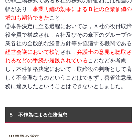
②非上場株式であるＢ社の株式の評価額には相当の
幅があり，
事業再編の効果によるＢ社の企業価値の
増加も期待できた
こと，
③本件決定に至る過程においては，Ａ社の役付取締
役全員で構成され，Ａ社及びその傘下のグループ企
業各社の全般的な経営方針等を協議する機関である
経営会議において検討
され，
弁護士の意見も聴取さ
れるなどの手続が履践されている
ことなどを考慮
し，本件価格決定において，取締役の判断として著
しく不合理なものということはできず，善管注意義
務に違反したということはできないとしました。
５ 不作為による任務懈怠