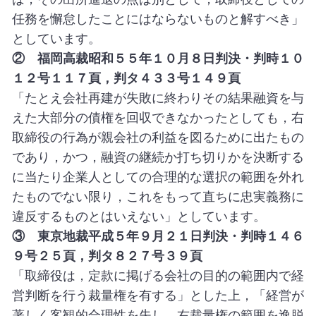
任務を懈怠したことにはならないものと解すべき」
としています。
② 福岡高裁昭和５５年１０月８日判決・判時１０
１２号１１７頁，判タ４３３号１４９頁
「たとえ会社再建が失敗に終わりその結果融資を与
えた大部分の債権を回収できなかったとしても，右
取締役の行為が親会社の利益を図るために出たもの
であり，かつ，融資の継続か打ち切りかを決断する
に当たり企業人としての合理的な選択の範囲を外れ
たものでない限り，これをもって直ちに忠実義務に
違反するものとはいえない」としています。
③ 東京地裁平成５年９月２１日判決・判時１４６
９号２５頁，判タ８２７号３９頁
「取締役は，定款に掲げる会社の目的の範囲内で経
営判断を行う裁量権を有する」とした上，「経営が
著しく客観的合理性を失し，右裁量権の範囲を逸脱