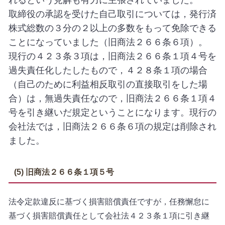
れるという見解も有力に主張されていました。
取締役の承認を受けた自己取引については，発行済
株式総数の３分の２以上の多数をもって免除できる
ことになっていました（旧商法２６６条６項）。
現行の４２３条３項は，旧商法２６６条１項４号を
過失責任化したしたもので，４２８条１項の場合
（自己のために利益相反取引の直接取引をした場
合）は，無過失責任なので，旧商法２６６条１項４
号を引き継いだ規定ということになります。現行の
会社法では，旧商法２６６条６項の規定は削除され
ました。
(5) 旧商法２６６条１項５号
法令定款違反に基づく損害賠償責任ですが，任務懈怠に
基づく損害賠償責任として会社法４２３条１項に引き継