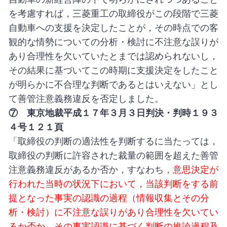
を考慮すれば，三菱重工の取締役がこの段階で三菱
自動車への支援を決定したことが，その時点での客
観的な情勢についての分析・検討に不注意な誤りが
あり合理性を欠いていたとまでは認められないし，
その結果に基づいてこの時期に支援決定をしたこと
が明らかに不合理な判断であるとはいえない」とし
て善管注意義務違反を否定しました。
⑦ 東京地裁平成１７年３月３日判決・判時１９３
４号１２１頁
「取締役の判断の適法性を判断するに当たっては，
取締役の判断に許容された裁量の範囲を超えた善管
注意義務違反があるか否か，すなわち，
意思決定が
行われた当時の状況下において，当該判断をする前
提となった事実の認識の過程（情報収集とその分
析・検討）に不注意な誤りがあり合理性を欠いてい
るか否か，その事実認識に基づく判断の推論過程及