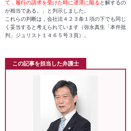
て，履行の請求を受けた時に遅滞に陥る
と解するの
が相当である。」と判示しました。
これらの判断は，会社法４２３条１項の下でも同じ
く妥当すると考えられています（弥永真生「本件批
判」ジュリスト１４６５号３頁）。
この記事を担当した弁護士