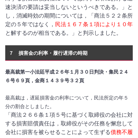
速決済の要請は妥当しないというべきである。」と
し，消滅時効の期間については，「商法５２２条所
定の５年ではなく，
民法１６７条１項により１０年
と解するのが相当である。」と判示しました。
７ 損害金の利率・履行遅滞の時期
最高裁第一小法廷平成２６年１月３０日判決・集民２４
６号６９頁，金商１４３９号３２頁
最高裁は，遅延損害金の利率について，民法所定の年５
分の割合としました。
「商法２６６条１項５号に基づく取締役の会社に対
する損害賠償責任は，取締役がその任務を懈怠して
会社に損害を被らせることによって生ずる
債務不履