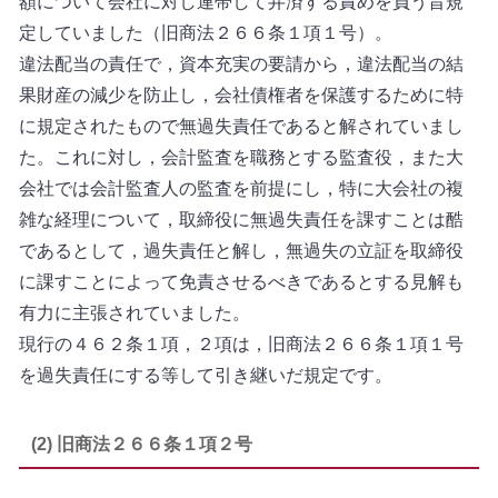
額について会社に対し連帯して弁済する責めを負う旨規
定していました（旧商法２６６条１項１号）。
違法配当の責任で，資本充実の要請から，違法配当の結
果財産の減少を防止し，会社債権者を保護するために特
に規定されたもので無過失責任であると解されていまし
た。これに対し，会計監査を職務とする
監査役，また大
会社では会計監査人の監査を前提にし，特に大会社の複
雑な経理について，取締役に無過失責任を課すことは酷
であるとして，過失責任と解し，無過失の立証を取締役
に課すことによって免責させるべきであるとする見解も
有力に主張されていました。
現行の４６２条１項，２項は，旧商法２６６条１項１号
を過失責任にする等して引き継いだ規定です。
(2) 旧商法２６６条１項２号