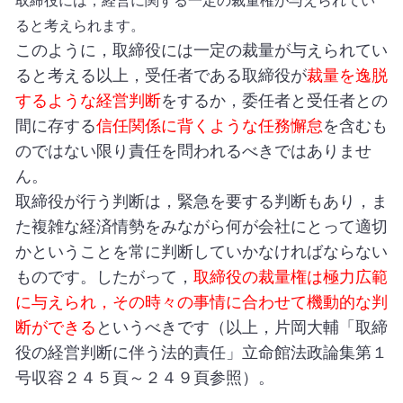
取締役には，経営に関する一定の裁量権が与えられてい
ると考えられます。
このように，取締役には一定の裁量が与えられてい
ると考える以上，受任者である取締役が
裁量を逸脱
するような経営判断
をするか，委任者と受任者との
間に存する
信任関係に背くような任務懈怠
を含むも
のではない限り責任を問われるべきではありませ
ん。
取締役が行う判断は，緊急を要する判断もあり，ま
た複雑な経済情勢をみながら何が会社にとって適切
かということを常に判断していかなければならない
ものです。したがって，
取締役の裁量権は極力広範
に与えられ，その時々の事情に合わせて機動的な判
断ができる
というべきです（以上，片岡大輔「取締
役の経営判断に伴う法的責任」立命館法政論集第１
号収容２４５頁～２４９頁参照）。