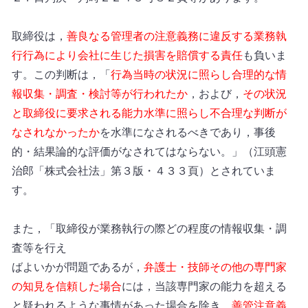
取締役は，
善良なる管理者の注意義務に違反する業務執
行行為により会社に生じた損害を賠償する責任
も負いま
す。この判断は，「
行為当時の状況に照らし合理的な情
報収集・調査・検討等が行われたか
，および，
その状況
と取締役に要求される能力水準に照らし不合理な判断が
なされなかったか
を水準になされるべきであり，事後
的・結果論的な評価がなされてはならない。」（江頭憲
治郎「株式会社法」第３版・４３３頁）とされていま
す。
また，「取締役が業務執行の際どの程度の情報収集・調
査等を行え
ばよいかが問題であるが，
弁護士・技師その他の専門家
の知見を信頼した場合
には，当該専門家の能力を超える
と疑われるような事情があった場合を除き，
善管注意義