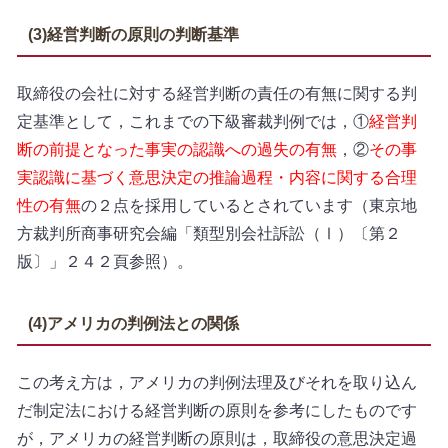
(3)経営判断の原則の判断基準
取締役の会社に対する経営判断の責任の有無に関する判
定基準として，これまでの下級審裁判例では，①
経営判
断の前提となった事実の認識への過失の有無
，②
その事
実認識に基づく意思決定の推論過程・内容に関する合理
性の有無
の２点を採用しているとされています（東京地
方裁判所商事研究会編「類型別会社訴訟（Ⅰ）〔第２
版〕」２４２頁参照）。
(4)アメリカの判例法との関係
この考え方は，アメリカの判例法理及びそれを取り込ん
だ制定法における経営判断の原則を参考にしたものです
が，アメリカの経営判断の原則は，取締役の意思決定過