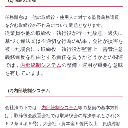
(1)問題の所在
任務懈怠は，他の取締役・使用人に対する監督義務違反
を含む取締役の不作為について問題となります。
従業員や他の取締役・執行役が行った故意・過失に
基づく違法又は不適切な行為の結果，会社が損害を
被った場合に，取締役・執行役が監督上，善管注意
義務違反を理由とする責任を負うかどうかとの関連
では，
内部統制システム
の整備・運用が重要な意味
を有しています。
(2)内部統制システム
会社法の下では，
内部統制システム
等の整備の基本方針
は，取締役会設置会社では取締役会の専決事項とされ(３
６２条４項６号)，大会社（資本金５億円以上，負債総額