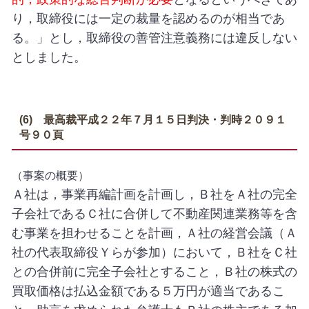
り，取締役には一定の裁量を認めるのが相当であ
る。」とし，取締役の善管注意義務には違反しない
としました。
(6) 最高裁平成２２年７月１５日判決・判時２０９１
号９０頁
（事案の概要）
Ａ社は，事業再編計画を計画し，Ｂ社をＡ社の完全
子会社であるＣ社に合併して不動産関連業務等を含
む事業を担わせることを計画，Ａ社の経営会議（Ａ
社の代表取締役Ｙらが参加）において，Ｂ社をＣ社
との合併前に完全子会社とすること，Ｂ社の株式の
買取価格は払込金額である５万円が適当であるこ