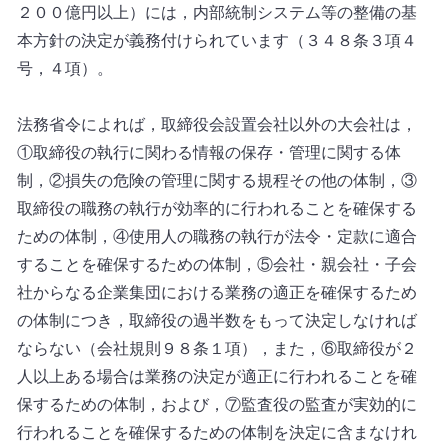
２００億円以上）には，内部統制システム等の整備の基
本方針の決定が義務付けられています（３４８条３項４
号，４項）。
法務省令によれば，取締役会設置会社以外の大会社は，
①取締役の執行に関わる情報の保存・管理に関する体
制，②損失の危険の管理に関する規程その他の体制，③
取締役の職務の執行が効率的に行われることを確保する
ための体制，④使用人の職務の執行が法令・定款に適合
することを確保するための体制，⑤会社・親会社・子会
社からなる企業集団における業務の適正を確保するため
の体制につき，取締役の過半数をもって決定しなければ
ならない（会社規則９８条１項），また，⑥取締役が２
人以上ある場合は業務の決定が適正に行われることを確
保するための体制，および，⑦監査役の監査が実効的に
行われることを確保するための体制を決定に含まなけれ