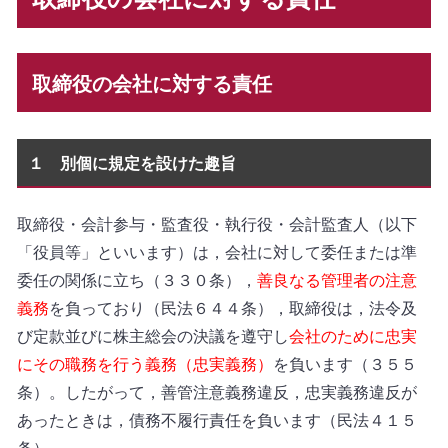
取締役の会社に対する責任
１ 別個に規定を設けた趣旨
取締役・会計参与・監査役・執行役・会計監査人（以下
「役員等」といいます）は，会社に対して委任または準
委任の関係に立ち（３３０条），
善良なる管理者の注意
義務
を負っており（民法６４４条），取締役は，法令及
び定款並びに株主総会の決議を遵守し
会社のために忠実
にその職務を行う義務（忠実義務）
を負います（３５５
条）。したがって，善管注意義務違反，忠実義務違反が
あったときは，債務不履行責任を負います（民法４１５