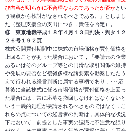
び内容が明らかに不合理なものであったか否か
とい
う観点から検討がなされるべきである。」としまし
た（整理支援金の支出につき，責任を否定）。
⑧ 東京地裁平成１８年４月１３日判決・判タ１２
２６号１９２頁
株式公開買付期間中に株式の市場価格が買付価格を
上回ることがあった場合において，「要請元の企業
あるいはそのグループ等との円滑な取引関係の維持
や発展の要否など複雑多様な諸要素を勘案したたう
えで行われる経営判断に属する事柄であり，･･･応
募後に当該株式に係る市場価格が買付価格を上回っ
た場合には，常に応募を撤回しなければならないと
いう一義的処理が要請されるべきものではなく，こ
れらの点についての経営者の判断は，具体的な状況
下において，前提とした事実の認識に不注意な誤り
がなく，その事実に基づく行為の選択に著しく不合