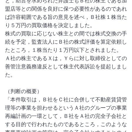
と，助言を求められた弁護士もＢ社の株主である加
盟店等との関係を良好に保つ必要性があるのであれ
ば許容範囲である旨の意見を述べ，Ｂ社株１株当た
り５万円の買取価格を決定しました。
株式の買取に応じない株主との間では株式交換の手
続を予定，監査法人にＢ社の株式評価を算定依頼し
たところ，１株当たり１万円以下とされました。
Ａ社の株主であるＸは，Ｙらに対し取締役としての
善管注意義務違反として株主代表訴訟を提起しまし
た。
（判断の概要）
「本件取引は，Ｂ社をＣ社に合併して不動産賃貸管
理等の事業を担わせるというＡ社のグループの事業
再編計画の一環として，Ｂ社をＡ社の完全子会社と
する目的で行われたものであるところ，このような