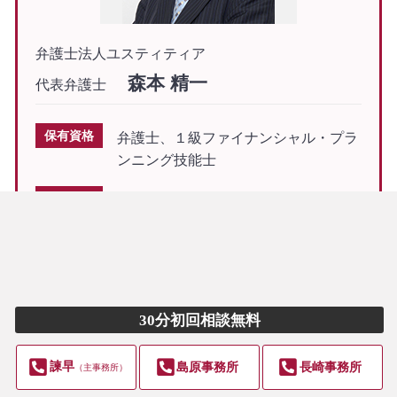
弁護士法人ユスティティア
森本 精一
代表弁護士
保有資格
弁護士、１級ファイナンシャル・プラ
ンニング技能士
専門分野
企業法務、債務整理、離婚、交通事
故、相続
経歴
昭和60年3月
中央大学法学部法律学科卒
業
（渥美東洋ゼミ・
中央大学
真法会
）
30分初回相談無料
昭和63年10月
司法試験合格
平成元年4月
最高裁判所司法修習生採用
諫早
島原事務所
長崎事務所
（主事務所）
（４３期司法修習生）