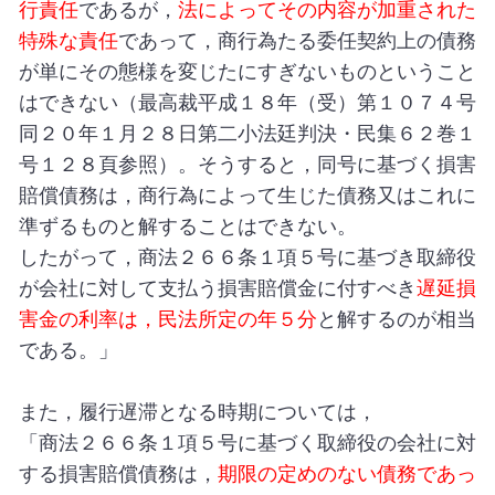
行責任
であるが，
法によってその内容が加重された
特殊な責任
であって，商行為たる委任契約上の債務
が単にその態様を変じたにすぎないものということ
はできない（最高裁平成１８年（受）第１０７４号
同２０年１月２８日第二小法廷判決・民集６２巻１
号１２８頁参照）。そうすると，同号に基づく損害
賠償債務は，商行為によって生じた債務又はこれに
準ずるものと解することはできない。
したがって，商法２６６条１項５号に基づき取締役
が会社に対して支払う損害賠償金に付すべき
遅延損
害金の利率は，民法所定の年５分
と解するのが相当
である。」
また，履行遅滞となる時期については，
「商法２６６条１項５号に基づく取締役の会社に対
する損害賠償債務は，
期限の定めのない債務であっ