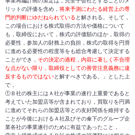
事業再編計画の策定は，完全子会社とすることのメ
リットの評価を含め，
将来予測にわたる経営上の専
門的判断にゆだねられている
と解される。そして，
この場合における株式取得の方法や価格について
も，取締役において，株式の評価額のほか，取得の
必要性，参加人の財務上の負担，株式の取得を円滑
に進める必要性の程度等をも総合考慮して決定する
ことができ，
その決定の過程，内容に著しく不合理
な点がない限り，取締役としての善管注意義務に違
反するものではない
と解すべきである。」とした上
で，
①Ｂ社の株主にはＡ社が事業の遂行上重要であると
考えていた加盟店等が含まれており，買取りを円満
に進めてそれらの加盟店等との友好関係を維持する
ことが今後におけるＡ社及びその傘下のグループ企
業各社の事業遂行のために有益であったこと，