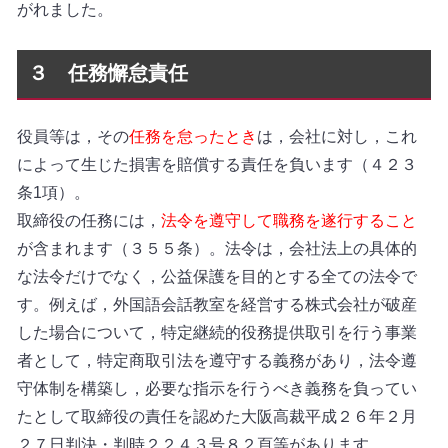
がれました。
３ 任務懈怠責任
役員等は，その
任務を怠ったとき
は，会社に対し，これ
によって生じた損害を賠償する責任を負います（４２３
条1項）。
取締役の任務には，
法令を遵守して職務を遂行すること
が含まれます（３５５条）。法令は，会社法上の具体的
な法令だけでなく，公益保護を目的とする全ての法令で
す。例えば，外国語会話教室を経営する株式会社が破産
した場合について，特定継続的役務提供取引を行う事業
者として，特定商取引法を遵守する義務があり，法令遵
守体制を構築し，必要な指示を行うべき義務を負ってい
たとして取締役の責任を認めた大阪高裁平成２６年２月
２７日判決・判時２２４３号８２頁等があります。