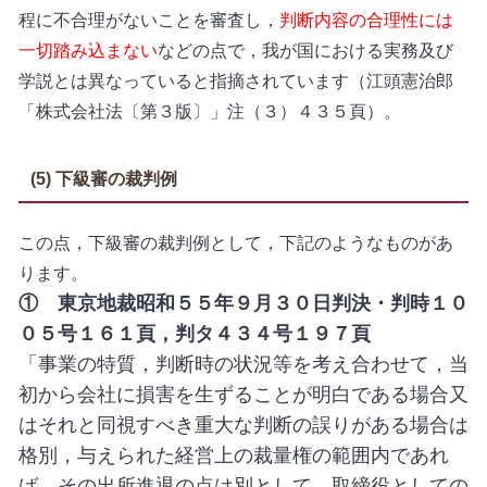
程に不合理がないことを審査し，
判断内容の合理性には
一切踏み込まない
などの点で，我が国における実務及び
学説とは異なっていると指摘されています（江頭憲治郎
「株式会社法〔第３版〕」注（３）４３５頁）。
(5) 下級審の裁判例
この点，下級審の裁判例として，下記のようなものがあ
ります。
①
東京地裁昭和５５年９月３０日判決・判時１０
０５号１６１頁，判タ４３４号１９７頁
「事業の特質，判断時の状況等を考え合わせて，当
初から会社に損害を生ずることが明白である場合又
はそれと同視すべき重大な判断の誤りがある場合は
格別，与えられた経営上の裁量権の範囲内であれ
ば，その出所進退の点は別として，取締役としての