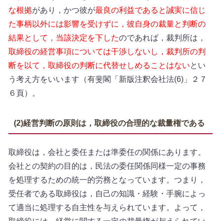
な根拠
があり，かつ彼が
最良の利益であると誠実に信じ
た事柄以外には影響を受けずに，彼自身の裁量と判断の
結果として，当該決定を下した
のであれば，裁判所は，
取締役の経営事項については干渉しないし，裁判所の判
断を以て，取締役の判断に代替せしめることはない
とい
う考え方をいいます（有斐閣「新版注釈会社法(6)」２７
６頁）。
(2)経営判断の原則は，取締役の合理的な裁量権である
取締役は，会社と委任または準委任の関係にあります。
会社との契約の目的は，民法の委任関係同様一定の事務
を処理するための統一的労務となっています。つまり，
受任者である取締役は，自己の知識・経験・手腕によっ
て適当に処理する自主性を与えられています。よって，