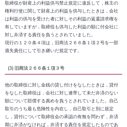
取締役が財産上の利益供与禁止規定に違反して，株主の
権利行使に関して財産上の利益を供与したときは，会社
は利益の供与を受けた者に対しその利益の返還請求権を
有していますが，取締役も供与した利益の額に付会社に
対し弁済する責任を負うとされていました。
現行の１２０条４項は，旧商法２６６条１項２号を一部
過失責任にして引き継いだ規定です。
(3) 旧商法２６６条１項３号
他の取締役に対し金銭の貸し付けをなしたときは，貸付
をなした取締役は，会社に対し連帯して未だ弁済のない
額について賠償する責めを負うとされていました。自己
取引のうち最も危険性を内在し，自己取引と別に規定
し，貸付について取締役会の承認の有無を問わず，弁済
期に弁済がなければ，弁済する責任を規定したものであ