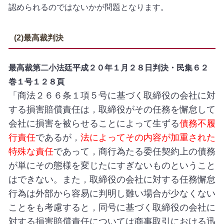
認められるのではないかが問題となります。
(2)最高裁判決
最高裁第二小法廷平成２０年１月２８日判決・民集６２
巻１号１２８頁
「商法２６６条１項５号に基づく取締役の会社に対
する損害賠償責任は，取締役がその任務を懈怠して
会社に損害を被らせることによって生ずる
債務不履
行責任
であるが，
法によってその内容が加重された
特殊な責任
であって，商行為たる委任契約上の債務
が単にその態様を変じたにすぎないものということ
はできない。また，取締役の会社に対する任務懈怠
行為は外部から容易に判明し難い場合が少なくない
ことをも考慮すると，同号に基づく取締役の会社に
対する損害賠償責任については商事取引における迅