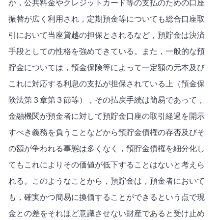
か，公共料金やクレジットカード等の支払のための口座
振替が広く利用され，定期預金等についても総合口座取
引において当座貸越の担保とされるなど，預貯金は決済
手段としての性格を強めてきている。また，一般的な預
貯金については，預金保険等によって一定額の元本及び
これに対応する利息の支払が担保されている上（預金保
険法第３章第３節等），その払戻手続は簡易であって，
金融機関が預金者に対して預貯金口座の取引経過を開示
すべき義務を負うことなどから預貯金債権の存否及びそ
の額が争われる事態は多くなく，預貯金債権を細分化し
てもこれによりその価値が低下することはないと考えら
れる。このようなことから，預貯金は，預金者において
も，確実かつ簡易に換価することができるという点で現
金との差をそれほど意識させない財産であると受け止め