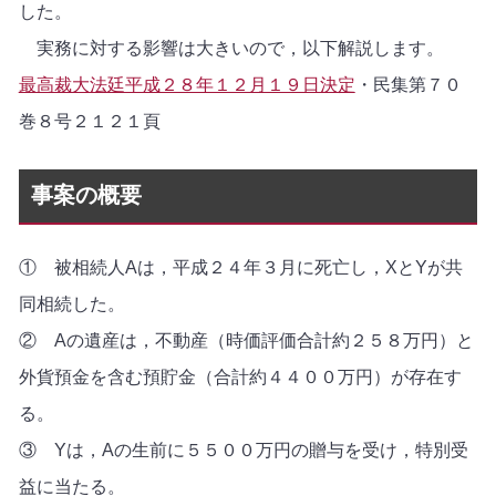
した。
実務に対する影響は大きいので，以下解説します。
最高裁大法廷平成２８年１２月１９日決定
・民集第７０
巻８号２１２１頁
事案の概要
① 被相続人Aは，平成２４年３月に死亡し，XとYが共
同相続した。
② Aの遺産は，不動産（時価評価合計約２５８万円）と
外貨預金を含む預貯金（合計約４４００万円）が存在す
る。
③ Yは，Aの生前に５５００万円の贈与を受け，特別受
益に当たる。