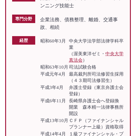
ンニング技能士
専門分野
企業法務、債務整理、離婚、交通事
故、相続
経歴
昭和60年3月
中央大学法学部法律学科卒
業
（渥美東洋ゼミ・
中央大学
真法会
）
昭和63年10月
司法試験合格
平成元年4月
最高裁判所司法修習生採用
（４３期司法修習生）
平成3年4月
弁護士登録（東京弁護士会
登録）
平成6年11月
長崎県弁護士会へ登録換
開業 森本精一法律事務所
開設
平成13年10月
ＣＦＰ（ファイナンシャル
プランナー上級）資格取得
平成14年4月
１級ファイナンシャル・プ