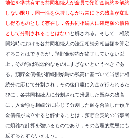
地位を準共有する共同相続人が全員で預貯金契約を解約
しない限り，同一性を保持しながら常にその残高が変動
し得るものとして存在し，各共同相続人に確定額の債権
として分割されることはない
と解される。そして，相続
開始時における各共同相続人の法定相続分相当額を算定
することはできるが，預貯金契約が終了していない以
上，その額は観念的なものにすぎないというべきであ
る。預貯金債権が相続開始時の残高に基づいて当然に相
続分に応じて分割され，その後口座に入金が行われるた
びに，各共同相続人に分割されて帰属した既存の残高
に，入金額を相続分に応じて分割した額を合算した預貯
金債権が成立すると解することは，預貯金契約の当事者
に煩雑な計算を強いるものであり，その合理的意思にも
反するとすらいえよう。 」