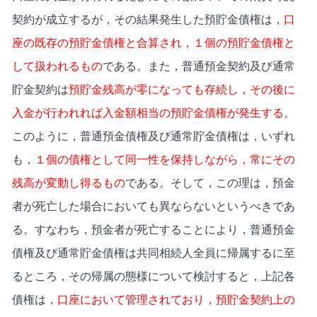
契約が成立するが，その結果発生した預貯金債権は，
口
座の既存の預貯金債権と合算され，１個の預貯金債権と
して扱われるもの
である。また，普通預金契約及び通常
貯金契約は
預貯金残高が零になっても存続し，その後に
入金が行われれば入金額相当の預貯金債権が発生する
。
このように，普通預金債権及び通常貯金債権は，いずれ
も，
１個の債権として同一性を保持しながら，常にその
残高が変動し得るもの
である。そして，この理は，預金
者が死亡した場合においても異ならないというべきであ
る。すなわち，預金者が死亡することにより，普通預金
債権及び通常貯金債権は共同相続人全員に帰属するに至
るところ，その帰属の態様について検討すると，上記各
債権は，
口座において管理されており，預貯金契約上の