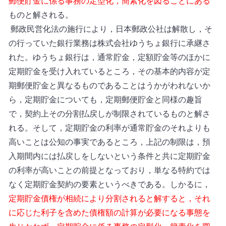
郵便貯金に係る事務の定型化，簡素化を図ることにある
ものと解される。
郵政民営化法の施行により，日本郵政公社は解散し，そ
の行っていた銀行業務は株式会社ゆうちょ銀行に承継さ
れた。ゆうちょ銀行は，通常貯金，定額貯金等のほかに
定期貯金を受け入れているところ，その基本的内容が定
期郵便貯金と異なるものであることはうかがわれないか
ら，定期貯金についても，定期郵便貯金と同様の趣旨
で，契約上その分割払戻しが制限されているものと解さ
れる。そして，定期貯金の利率が通常貯金のそれよりも
高いことは公知の事実であるところ，上記の制限は，預
入期間内には払戻しをしないという条件と共に定期貯金
の利率が高いことの前提となっており，単なる特約では
なく定期貯金契約の要素というべきである。しかるに，
定期貯金債権が相続により分割されると解すると，それ
に応じた利子を含めた債権額の計算が必要になる事態を