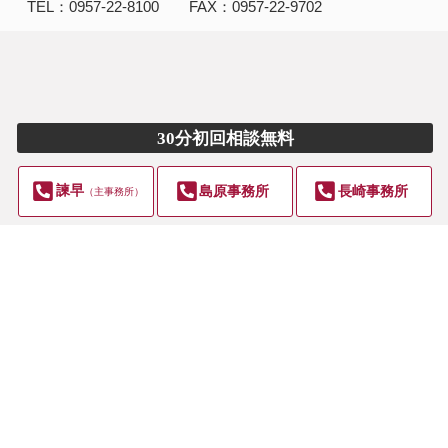
TEL：0957-22-8100 FAX：0957-22-9702
島原事務所
〒855-0042
長崎県島原市片町６１６番地１
TEL：0957-73-9980 FAX：0957-73-9981
30分初回相談無料
長崎事務所
〒850-0033
長崎県長崎市万才町１０番３ サンガーデン万才町702号
諫早
島原事務所
長崎事務所
（主事務所）
TEL：095-801-1040 FAX：095-801-1170
Copyright © ＠＠＠＠＠＠＠＠＠＠＠＠. All Rights Reserved.