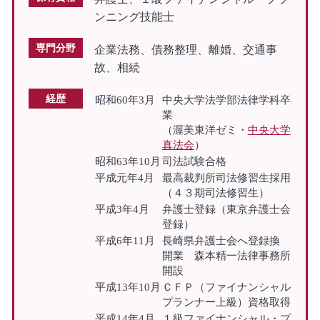
ンニング技能士
専門分野
企業法務、債務整理、離婚、交通事
故、相続
経歴
昭和60年3月
中央大学法学部法律学科卒
業
（渥美東洋ゼミ・
中央大学
真法会
）
昭和63年10月
司法試験合格
平成元年4月
最高裁判所司法修習生採用
（４３期司法修習生）
平成3年4月
弁護士登録（東京弁護士会
登録）
平成6年11月
長崎県弁護士会へ登録換
開業 森本精一法律事務所
開設
平成13年10月
ＣＦＰ（ファイナンシャル
プランナー上級）資格取得
平成14年4月
１級ファイナンシャル・プ