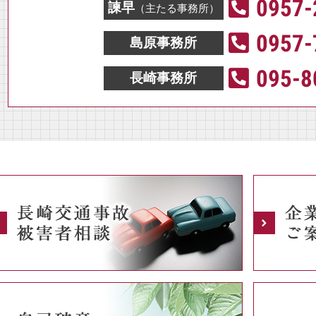
0957-
諫早
（主たる事務所）
0957-
島原事務所
095-8
長崎事務所