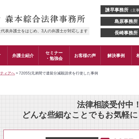
諫早事務所
（主
島原事務所
た代表弁護士をはじめ、3人の弁護士が対応します
長崎事務所
セミナー
方
弁護士紹介
お客様の声
解決事例
・勉強会
ティアへ
>
72055)兄弟間で遺留分減殺請求を行使した事例
法律相談受付中
どんな些細なことでもお気軽に