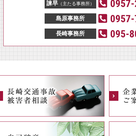
0957-
諫早
（主たる事務所）
0957-
島原事務所
095-8
長崎事務所