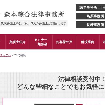
諫早事務所
（主
島原事務所
た代表弁護士をはじめ、3人の弁護士が対応します
長崎事務所
セミナー
方
弁護士紹介
お客様の声
解決事例
・勉強会
ティアへ
>
200)相続
法律相談受付中
どんな些細なことでもお気軽に